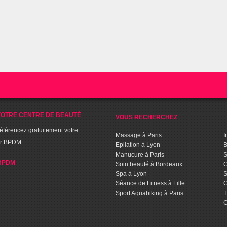
OTRE CENTRE DE BEAUTÉ
VOUS RECHERCHEZ
référencez gratuitement votre
Massage à Paris
I
ur BPDM.
Epilation à Lyon
B
Manucure à Paris
S
BPDM
Soin beauté à Bordeaux
C
Spa à Lyon
S
Séance de Fitness à Lille
C
Sport Aquabiking à Paris
T
C