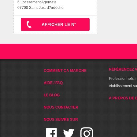
6 Lotissement Agernate
07700 Saint-Just-d'Ardèche
AFFICHER LE N°
RÉFÉRENCEZ V
COMMENT ÇA MARCHE
Professionnels, 
AIDE / FAQ
établissement s
LE BLOG
A PROPOS DE 
NOUS CONTACTER
NOUS SUIVRE SUR