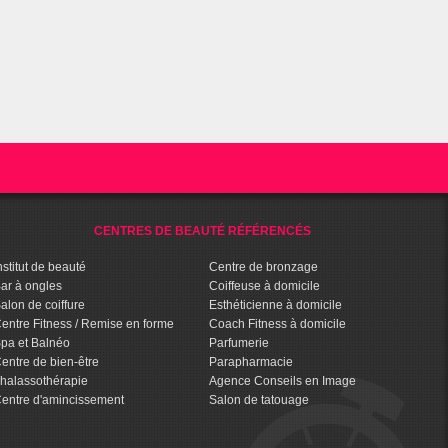
CENTRES DE BEAUTÉ RÉFÉRENCÉS
nstitut de beauté
Centre de bronzage
ar à ongles
Coiffeuse à domicile
alon de coiffure
Esthéticienne à domicile
entre Fitness / Remise en forme
Coach Fitness à domicile
pa et Balnéo
Parfumerie
entre de bien-être
Parapharmacie
halassothérapie
Agence Conseils en Image
entre d'amincissement
Salon de tatouage