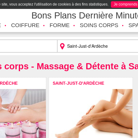
site, vous acceptez l'utilisation de cookies à des fins statistiques.
Je comprends
Bons Plans Dernière Minu
É
COIFFURE
FORME
SOINS CORPS
SP
s corps - Massage & Détente à S
ARDÈCHE
SAINT-JUST-D'ARDÈCHE