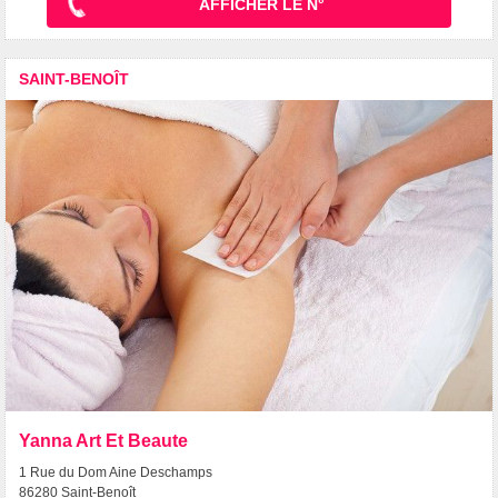
AFFICHER LE N°
SAINT-BENOÎT
Yanna Art Et Beaute
1 Rue du Dom Aine Deschamps
86280 Saint-Benoît