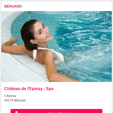
BÉHUARD
Château de l'Epinay - Spa
L'Epinay
49170 Béhuard