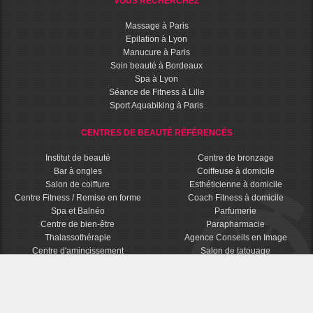
VOUS RECHERCHEZ
Massage à Paris
Epilation à Lyon
Manucure à Paris
Soin beauté à Bordeaux
Spa à Lyon
Séance de Fitness à Lille
Sport Aquabiking à Paris
CENTRES DE BEAUTÉ RÉFÉRENCÉS
Institut de beauté
Centre de bronzage
Bar à ongles
Coiffeuse à domicile
Salon de coiffure
Esthéticienne à domicile
Centre Fitness / Remise en forme
Coach Fitness à domicile
Spa et Balnéo
Parfumerie
Centre de bien-être
Parapharmacie
Thalassothérapie
Agence Conseils en Image
Centre d'amincissement
Salon de tatouage
© 2016 - 2026 BPDM - Bons Plans Dernière Minute Beauté - Tous droits réservés
Mentions Légales