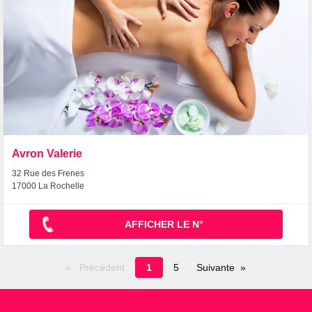
Avron Valerie
32 Rue des Frenes
17000 La Rochelle
AFFICHER LE N°
Page
Précédent
1
5
Suivante
en
cours