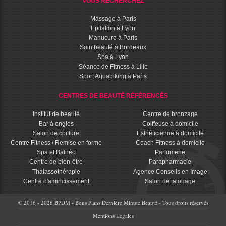
VOUS RECHERCHEZ
Massage à Paris
Epilation à Lyon
Manucure à Paris
Soin beauté à Bordeaux
Spa à Lyon
Séance de Fitness à Lille
Sport Aquabiking à Paris
CENTRES DE BEAUTÉ RÉFÉRENCÉS
Institut de beauté
Centre de bronzage
Bar à ongles
Coiffeuse à domicile
Salon de coiffure
Esthéticienne à domicile
Centre Fitness / Remise en forme
Coach Fitness à domicile
Spa et Balnéo
Parfumerie
Centre de bien-être
Parapharmacie
Thalassothérapie
Agence Conseils en Image
Centre d'amincissement
Salon de tatouage
© 2016 - 2026 BPDM - Bons Plans Dernière Minute Beauté - Tous droits réservés
Mentions Légales