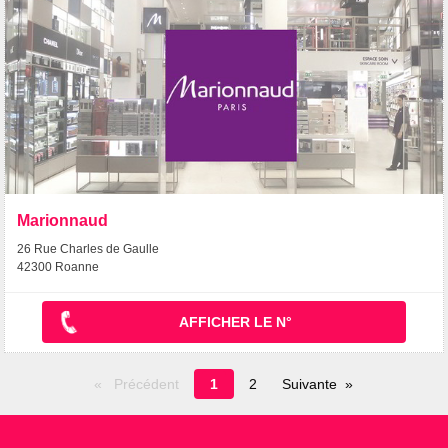
Marionnaud
26 Rue Charles de Gaulle
42300 Roanne
AFFICHER LE N°
Page
Précédent
1
2
Suivante
en
cours