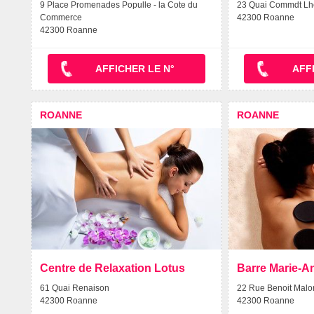
9 Place Promenades Populle - la Cote du
23 Quai Commdt Lh
Commerce
42300 Roanne
42300 Roanne
AFFICHER LE N°
AFF
ROANNE
ROANNE
Centre de Relaxation Lotus
Barre Marie-A
61 Quai Renaison
22 Rue Benoit Malo
42300 Roanne
42300 Roanne