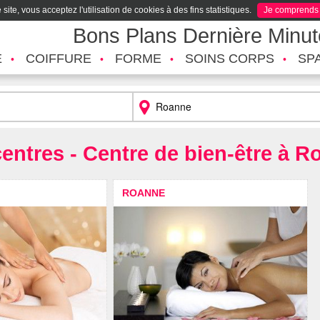
site, vous acceptez l'utilisation de cookies à des fins statistiques.
Je comprends
Bons Plans Dernière Minu
É
COIFFURE
FORME
SOINS CORPS
SP
entres - Centre de bien-être à 
ROANNE