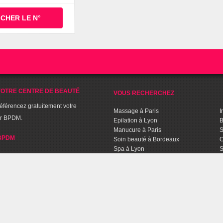
ICHER LE N°
OTRE CENTRE DE BEAUTÉ
VOUS RECHERCHEZ
référencez gratuitement votre
Massage à Paris
I
ur BPDM.
Epilation à Lyon
B
Manucure à Paris
S
BPDM
Soin beauté à Bordeaux
C
Spa à Lyon
S
Séance de Fitness à Lille
C
Sport Aquabiking à Paris
T
C