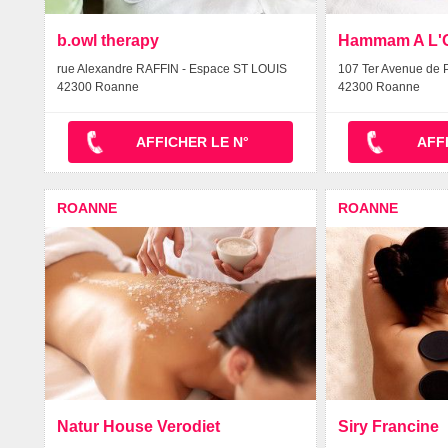
b.owl therapy
Hammam A L'Or
rue Alexandre RAFFIN - Espace ST LOUIS
107 Ter Avenue de P
42300 Roanne
42300 Roanne
AFFICHER LE N°
AFF
ROANNE
ROANNE
Natur House Verodiet
Siry Francine