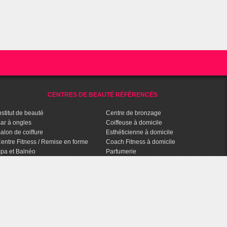
CENTRES DE BEAUTÉ RÉFÉRENCÉS
nstitut de beauté
Centre de bronzage
ar à ongles
Coiffeuse à domicile
alon de coiffure
Esthéticienne à domicile
entre Fitness / Remise en forme
Coach Fitness à domicile
pa et Balnéo
Parfumerie
entre de bien-être
Parapharmacie
halassothérapie
Agence Conseils en Image
entre d'amincissement
Salon de tatouage