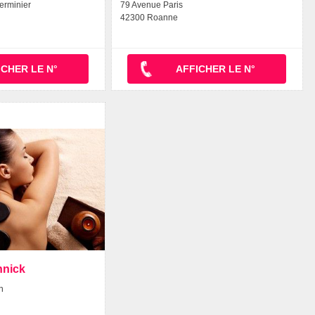
erminier
79 Avenue Paris
42300 Roanne
ICHER LE N°
AFFICHER LE N°
nnick
n