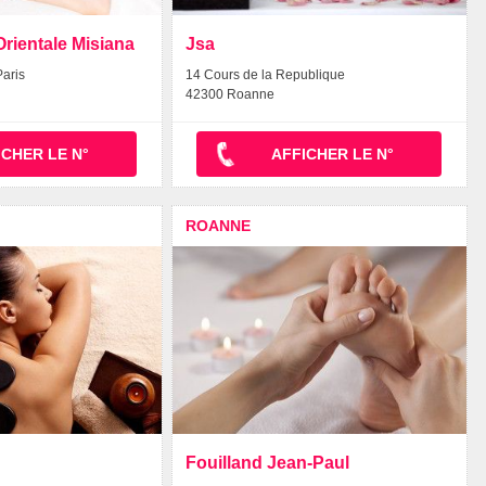
ientale Misiana
Jsa
aris
14 Cours de la Republique
42300 Roanne
ICHER LE N°
AFFICHER LE N°
ROANNE
Fouilland Jean-Paul