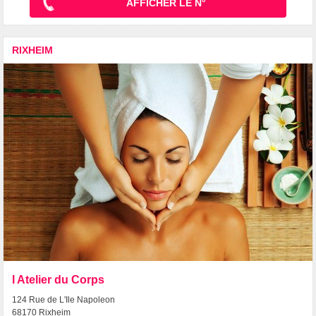
AFFICHER LE N°
RIXHEIM
l Atelier du Corps
124 Rue de L'Ile Napoleon
68170 Rixheim