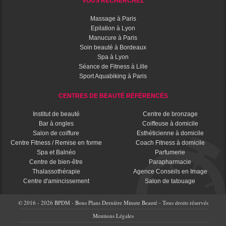
VOUS RECHERCHEZ
Massage à Paris
Epilation à Lyon
Manucure à Paris
Soin beauté à Bordeaux
Spa à Lyon
Séance de Fitness à Lille
Sport Aquabiking à Paris
CENTRES DE BEAUTÉ RÉFÉRENCÉS
Institut de beauté
Centre de bronzage
Bar à ongles
Coiffeuse à domicile
Salon de coiffure
Esthéticienne à domicile
Centre Fitness / Remise en forme
Coach Fitness à domicile
Spa et Balnéo
Parfumerie
Centre de bien-être
Parapharmacie
Thalassothérapie
Agence Conseils en Image
Centre d'amincissement
Salon de tatouage
© 2016 - 2026 BPDM - Bons Plans Dernière Minute Beauté - Tous droits réservés
Mentions Légales