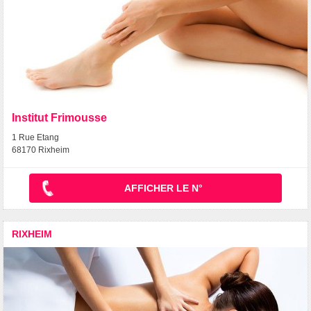
Institut Frimousse
1 Rue Etang
68170 Rixheim
AFFICHER LE N°
RIXHEIM