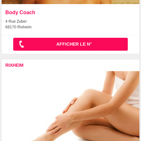
Body Coach
4 Rue Zuber
68170 Rixheim
AFFICHER LE N°
RIXHEIM