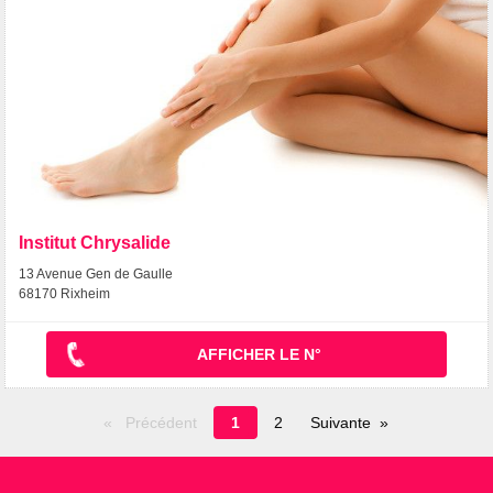
Institut Chrysalide
13 Avenue Gen de Gaulle
68170 Rixheim
AFFICHER LE N°
Page
Précédent
1
2
Suivante
en
cours