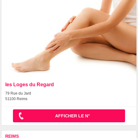
les Loges du Regard
79 Rue du Jard
51100 Reims
AFFICHER LE N°
REIMS