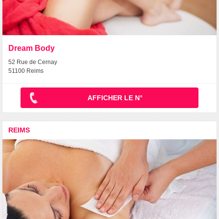
Dream Body
52 Rue de Cernay
51100 Reims
AFFICHER LE N°
REIMS