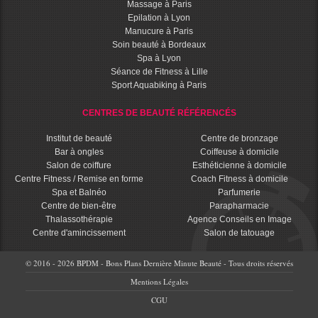
Massage à Paris
Epilation à Lyon
Manucure à Paris
Soin beauté à Bordeaux
Spa à Lyon
Séance de Fitness à Lille
Sport Aquabiking à Paris
CENTRES DE BEAUTÉ RÉFÉRENCÉS
Institut de beauté
Centre de bronzage
Bar à ongles
Coiffeuse à domicile
Salon de coiffure
Esthéticienne à domicile
Centre Fitness / Remise en forme
Coach Fitness à domicile
Spa et Balnéo
Parfumerie
Centre de bien-être
Parapharmacie
Thalassothérapie
Agence Conseils en Image
Centre d'amincissement
Salon de tatouage
© 2016 - 2026 BPDM - Bons Plans Dernière Minute Beauté - Tous droits réservés
Mentions Légales
CGU