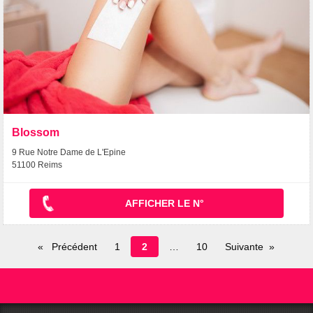
Blossom
9 Rue Notre Dame de L'Epine
51100 Reims
AFFICHER LE N°
Page
Précédent
1
2
10
Suivante
en
cours