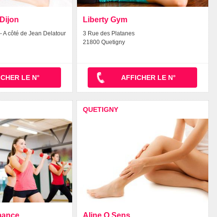
Dijon
Liberty Gym
- A côté de Jean Delatour
3 Rue des Platanes
21800 Quetigny
ICHER LE N°
AFFICHER LE N°
QUETIGNY
mance
Aline O Sens