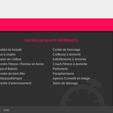
CENTRES DE BEAUTÉ RÉFÉRENCÉS
nstitut de beauté
Centre de bronzage
ar à ongles
Coiffeuse à domicile
alon de coiffure
Esthéticienne à domicile
entre Fitness / Remise en forme
Coach Fitness à domicile
pa et Balnéo
Parfumerie
entre de bien-être
Parapharmacie
halassothérapie
Agence Conseils en Image
entre d'amincissement
Salon de tatouage
CGU