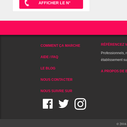
AFFICHER LE N°
RÉFÉRENCEZ V
COMMENT ÇA MARCHE
Professionnels, 
AIDE / FAQ
établissement s
LE BLOG
A PROPOS DE 
NOUS CONTACTER
NOUS SUIVRE SUR
© 2016 