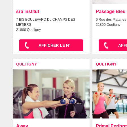
srb institut
Passage Bleu 
7 BIS BOULEVARD Du CHAMPS DES
6 Rue des Platanes 
METIERS
21800 Quetigny
21800 Quetigny
AFFICHER LE N°
AFF
QUETIGNY
QUETIGNY
Away
Primal Perfor