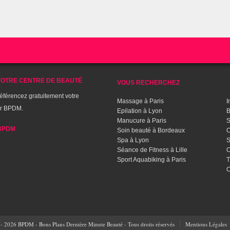
OTRE CENTRE DE BEAUTÉ
VOUS RECHERCHEZ
référencez gratuitement votre
Massage à Paris
I
ur BPDM.
Epilation à Lyon
B
Manucure à Paris
S
BPDM
Soin beauté à Bordeaux
C
Spa à Lyon
S
Séance de Fitness à Lille
C
Sport Aquabiking à Paris
T
C
- 2026 BPDM - Bons Plans Dernière Minute Beauté - Tous droits réservés
Mentions Légales