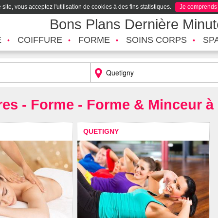
site, vous acceptez l'utilisation de cookies à des fins statistiques.
Je comprends
Bons Plans Dernière Minu
É
COIFFURE
FORME
SOINS CORPS
SP
res - Forme - Forme & Minceur à
QUETIGNY