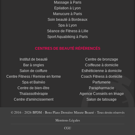
Massage à Paris
Epilation à Lyon
Manucure à Paris
Soin beauté à Bordeaux
Spa à Lyon
Séance de Fitness à Lille
Sport Aquabiking à Paris
CENTRES DE BEAUTÉ RÉFÉRENCÉS
Institut de beauté
Centre de bronzage
Bar à ongles
Coiffeuse à domicile
Salon de coiffure
Esthéticienne à domicile
Centre Fitness / Remise en forme
Coach Fitness à domicile
Spa et Balnéo
Parfumerie
Centre de bien-être
Parapharmacie
Thalassothérapie
Agence Conseils en Image
Centre d'amincissement
Salon de tatouage
© 2016 - 2026 BPDM - Bons Plans Dernière Minute Beauté - Tous droits réservés
Mentions Légales
CGU