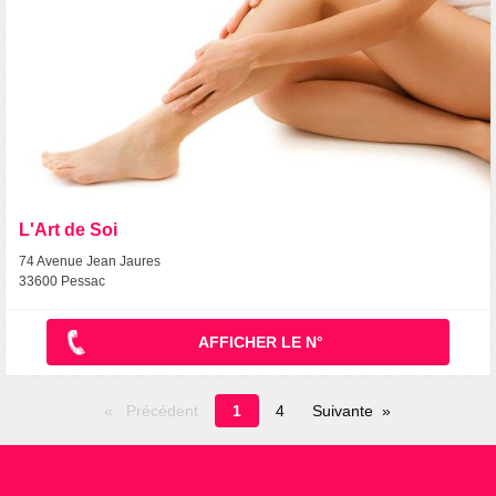
L'Art de Soi
74 Avenue Jean Jaures
33600 Pessac
AFFICHER LE N°
Page
Précédent
1
4
Suivante
en
cours