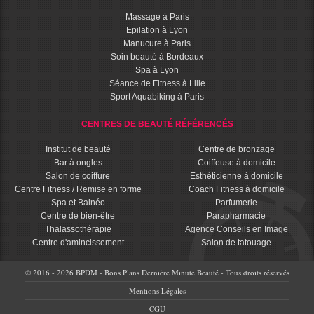
Massage à Paris
Epilation à Lyon
Manucure à Paris
Soin beauté à Bordeaux
Spa à Lyon
Séance de Fitness à Lille
Sport Aquabiking à Paris
CENTRES DE BEAUTÉ RÉFÉRENCÉS
Institut de beauté
Centre de bronzage
Bar à ongles
Coiffeuse à domicile
Salon de coiffure
Esthéticienne à domicile
Centre Fitness / Remise en forme
Coach Fitness à domicile
Spa et Balnéo
Parfumerie
Centre de bien-être
Parapharmacie
Thalassothérapie
Agence Conseils en Image
Centre d'amincissement
Salon de tatouage
© 2016 - 2026 BPDM - Bons Plans Dernière Minute Beauté - Tous droits réservés
Mentions Légales
CGU