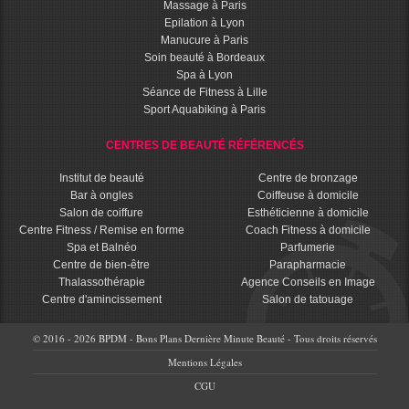
Massage à Paris
Epilation à Lyon
Manucure à Paris
Soin beauté à Bordeaux
Spa à Lyon
Séance de Fitness à Lille
Sport Aquabiking à Paris
CENTRES DE BEAUTÉ RÉFÉRENCÉS
Institut de beauté
Centre de bronzage
Bar à ongles
Coiffeuse à domicile
Salon de coiffure
Esthéticienne à domicile
Centre Fitness / Remise en forme
Coach Fitness à domicile
Spa et Balnéo
Parfumerie
Centre de bien-être
Parapharmacie
Thalassothérapie
Agence Conseils en Image
Centre d'amincissement
Salon de tatouage
© 2016 - 2026 BPDM - Bons Plans Dernière Minute Beauté - Tous droits réservés
Mentions Légales
CGU