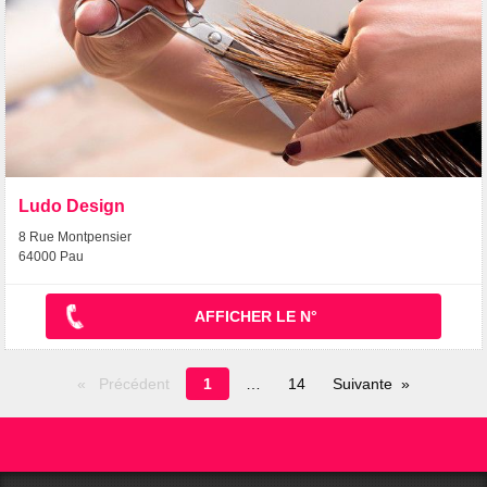
Ludo Design
8 Rue Montpensier
64000 Pau
AFFICHER LE N°
Page
Précédent
1
14
Suivante
en
cours