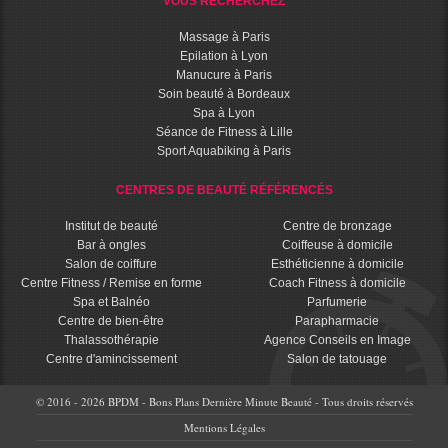
VOUS RECHERCHEZ
Massage à Paris
Epilation à Lyon
Manucure à Paris
Soin beauté à Bordeaux
Spa à Lyon
Séance de Fitness à Lille
Sport Aquabiking à Paris
CENTRES DE BEAUTÉ RÉFÉRENCÉS
Institut de beauté
Centre de bronzage
Bar à ongles
Coiffeuse à domicile
Salon de coiffure
Esthéticienne à domicile
Centre Fitness / Remise en forme
Coach Fitness à domicile
Spa et Balnéo
Parfumerie
Centre de bien-être
Parapharmacie
Thalassothérapie
Agence Conseils en Image
Centre d'amincissement
Salon de tatouage
© 2016 - 2026 BPDM - Bons Plans Dernière Minute Beauté - Tous droits réservés
Mentions Légales