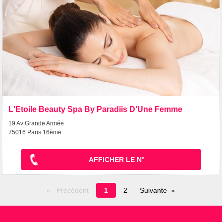
L'Etoile Beauty Spa By Paradiis D'Une Femme
19 Av Grande Armée
75016 Paris 16ème
AFFICHER LE N°
Page
Précédent
1
2
Suivante
en
cours