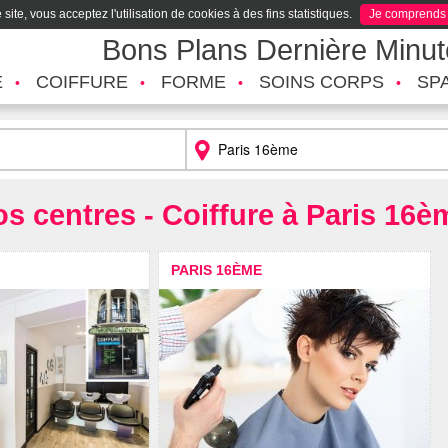
site, vous acceptez l'utilisation de cookies à des fins statistiques.
Je comprends
Bons Plans Dernière Minu
É
COIFFURE
FORME
SOINS CORPS
SP
os centres - Coiffure à Paris 16è
PARIS 16ÈME