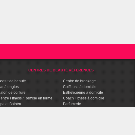
CENTRES DE BEAUTÉ RÉFÉRENCÉS
nstitut de beauté
Centre de bronzage
ar à ongles
Coiffeuse à domicile
alon de coiffure
Esthéticienne à domicile
entre Fitness / Remise en forme
Coach Fitness à domicile
pa et Balnéo
Parfumerie
entre de bien-être
Parapharmacie
halassothérapie
Agence Conseils en Image
entre d'amincissement
Salon de tatouage