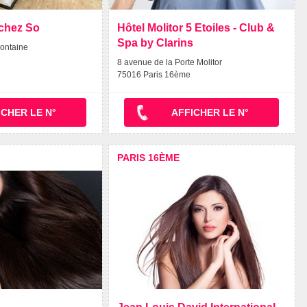
 chez So
Hôtel Molitor 5 Etoiles - Club &
Spa by Clarins
Fontaine
8 avenue de la Porte Molitor
75016 Paris 16ème
ICHER LE N°
AFFICHER LE N°
PARIS 16ÈME