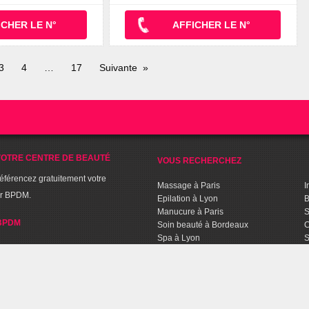
ICHER LE N°
AFFICHER LE N°
3
4
17
Suivante
OTRE CENTRE DE BEAUTÉ
VOUS RECHERCHEZ
référencez gratuitement votre
Massage à Paris
I
ur BPDM.
Epilation à Lyon
B
Manucure à Paris
S
BPDM
Soin beauté à Bordeaux
C
Spa à Lyon
S
Séance de Fitness à Lille
C
Sport Aquabiking à Paris
T
C