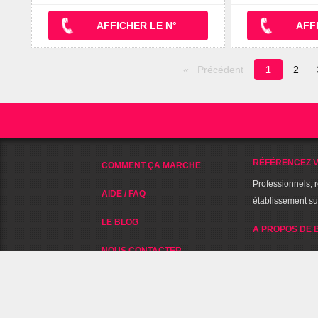
AFFICHER LE N°
AFF
Page
Précédent
1
2
en
cours
RÉFÉRENCEZ V
COMMENT ÇA MARCHE
Professionnels, 
AIDE / FAQ
établissement s
LE BLOG
A PROPOS DE 
NOUS CONTACTER
NOUS SUIVRE SUR