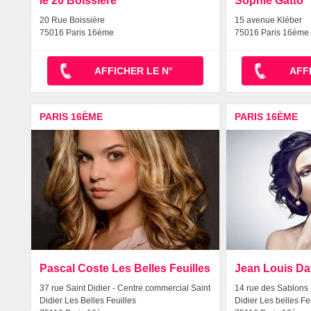
le 20 Boissiere
Sophie Gatto
20 Rue Boissière
15 avenue Kléber
75016 Paris 16ème
75016 Paris 16ème
AFFICHER LE N°
AFF
PARIS 16ÈME
PARIS 16ÈME
Pascal Coste Les Belles Feuilles
Jean Louis Dav
37 rue Saint Didier - Centre commercial Saint
14 rue des Sablons 
Didier Les Belles Feuilles
Didier Les belles Fe