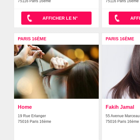
75116 Paris 16ème
75116 Paris 16ème
AFFICHER LE N°
AFF
PARIS 16ÈME
PARIS 16ÈME
Home
Fakih Jamal
19 Rue Erlanger
55 Avenue Marceau
75016 Paris 16ème
75016 Paris 16ème