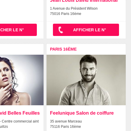
Jean Louis David International
1 Avenue du Président Wilson
75016 Paris 16ème
ICHER LE N°
AFFICHER LE N°
PARIS 16ÈME
id Belles Feuilles
Feelunique Salon de coiffure
- Centre commercial aint
35 avenue Marceau
uillzs
75116 Paris 16ème