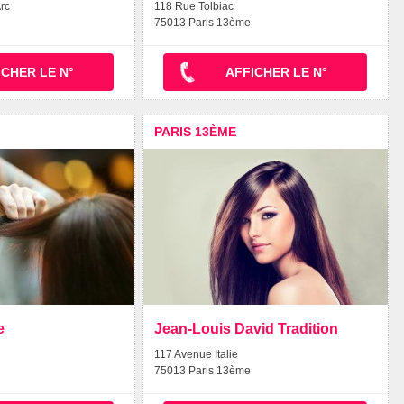
rc
118 Rue Tolbiac
75013 Paris 13ème
ICHER LE N°
AFFICHER LE N°
PARIS 13ÈME
e
Jean-Louis David Tradition
117 Avenue Italie
75013 Paris 13ème