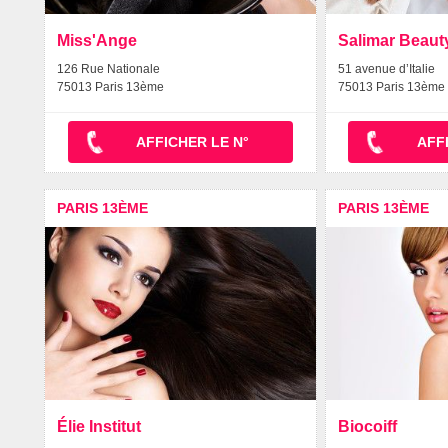
Miss'Ange
Salimar Beaut
126 Rue Nationale
51 avenue d’Italie
75013 Paris 13ème
75013 Paris 13ème
AFFICHER LE N°
AFF
PARIS 13ÈME
PARIS 13ÈME
Élie Institut
Biocoiff