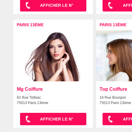
AFFICHER LE N°
AFF
PARIS 13ÈME
PARIS 13ÈME
Mg Coiffure
Top Coiffure
62 Rue Tolbiac
16 Rue Bourgon
75013 Paris 13ème
75013 Paris 13ème
AFFICHER LE N°
AFF