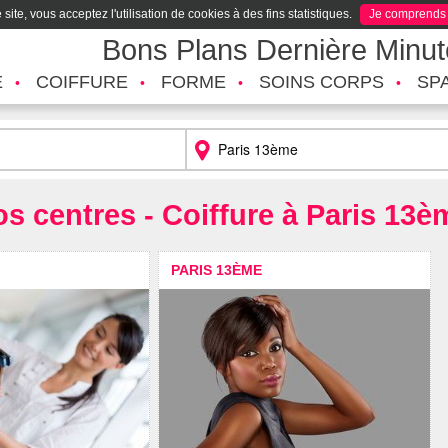
site, vous acceptez l'utilisation de cookies à des fins statistiques.
Je comprends
Bons Plans Dernière Minu
É
COIFFURE
FORME
SOINS CORPS
SP
os centres - Coiffure à Paris 13è
PARIS 13ÈME