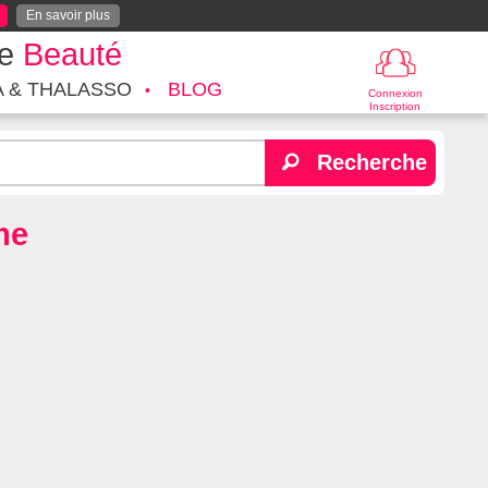
En savoir plus
te
Beauté
A & THALASSO
BLOG
Connexion
Inscription
Recherche
me