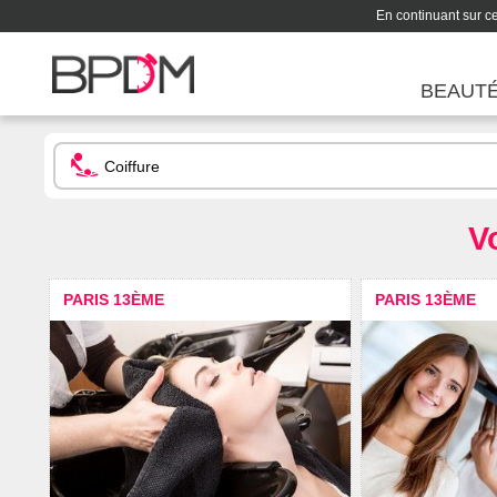
En continuant sur ce 
BEAUT
V
PARIS 13ÈME
PARIS 13ÈME