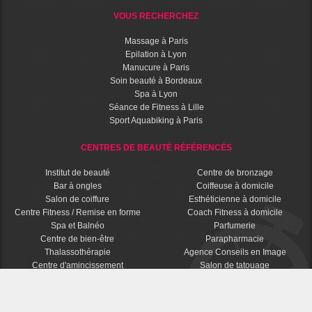
VOUS RECHERCHEZ
Massage à Paris
Epilation à Lyon
Manucure à Paris
Soin beauté à Bordeaux
Spa à Lyon
Séance de Fitness à Lille
Sport Aquabiking à Paris
CENTRES DE BEAUTÉ RÉFÉRENCÉS
Institut de beauté
Centre de bronzage
Bar à ongles
Coiffeuse à domicile
Salon de coiffure
Esthéticienne à domicile
Centre Fitness / Remise en forme
Coach Fitness à domicile
Spa et Balnéo
Parfumerie
Centre de bien-être
Parapharmacie
Thalassothérapie
Agence Conseils en Image
Centre d'amincissement
Salon de tatouage
© 2016 - 2026 BPDM - Bons Plans Dernière Minute Beauté - Tous droits réservés