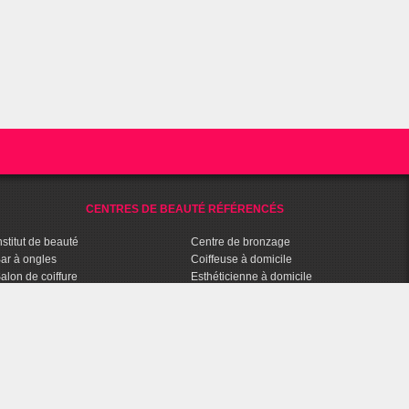
CENTRES DE BEAUTÉ RÉFÉRENCÉS
nstitut de beauté
Centre de bronzage
ar à ongles
Coiffeuse à domicile
alon de coiffure
Esthéticienne à domicile
entre Fitness / Remise en forme
Coach Fitness à domicile
pa et Balnéo
Parfumerie
entre de bien-être
Parapharmacie
halassothérapie
Agence Conseils en Image
entre d'amincissement
Salon de tatouage