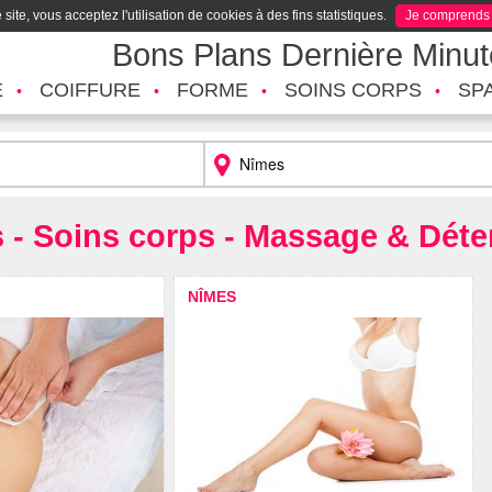
site, vous acceptez l'utilisation de cookies à des fins statistiques.
Je comprends
Bons Plans Dernière Minu
É
COIFFURE
FORME
SOINS CORPS
SP
s - Soins corps - Massage & Déte
NÎMES