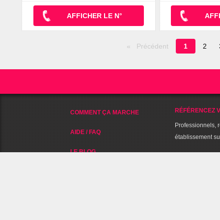
AFFICHER LE N°
AFF
Page
Précédent
1
2
en
cours
RÉFÉRENCEZ V
COMMENT ÇA MARCHE
Professionnels, 
AIDE / FAQ
établissement s
LE BLOG
A PROPOS DE 
NOUS CONTACTER
NOUS SUIVRE SUR