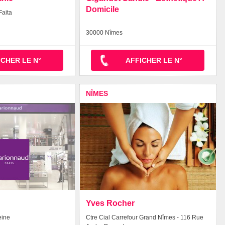
Domicile
Faita
30000 Nîmes
ICHER LE N°
AFFICHER LE N°
NÎMES
Yves Rocher
eine
Ctre Cial Carrefour Grand Nîmes - 116 Rue