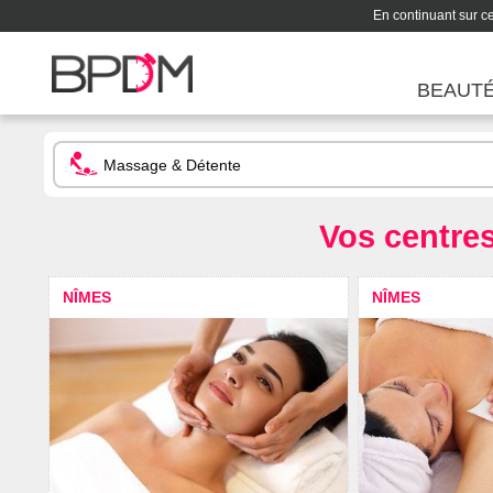
En continuant sur ce 
BEAUT
Vos centre
NÎMES
NÎMES