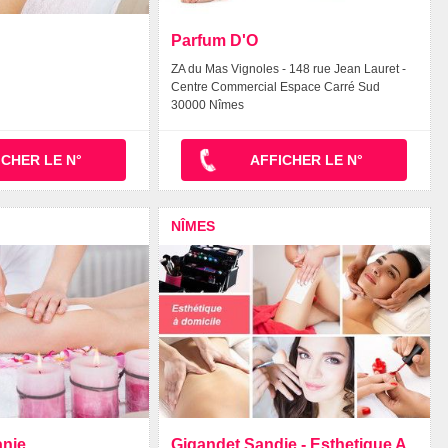
Parfum D'O
ZA du Mas Vignoles - 148 rue Jean Lauret -
Centre Commercial Espace Carré Sud
30000 Nîmes
ICHER LE N°
AFFICHER LE N°
NÎMES
anie
Gigandet Sandie - Esthetique A