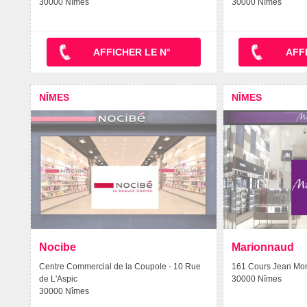
30000 Nîmes
30000 Nîmes
AFFICHER LE N°
AFF
NÎMES
NÎMES
Nocibe
Marionnaud
Centre Commercial de la Coupole - 10 Rue
161 Cours Jean Mo
de L'Aspic
30000 Nîmes
30000 Nîmes