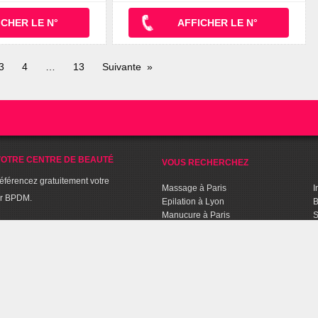
ICHER LE N°
AFFICHER LE N°
3
4
13
Suivante
OTRE CENTRE DE BEAUTÉ
VOUS RECHERCHEZ
référencez gratuitement votre
Massage à Paris
I
ur BPDM.
Epilation à Lyon
B
Manucure à Paris
S
BPDM
Soin beauté à Bordeaux
C
Spa à Lyon
S
Séance de Fitness à Lille
C
Sport Aquabiking à Paris
T
C