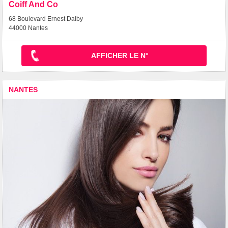
Coiff And Co
68 Boulevard Ernest Dalby
44000 Nantes
AFFICHER LE N°
NANTES