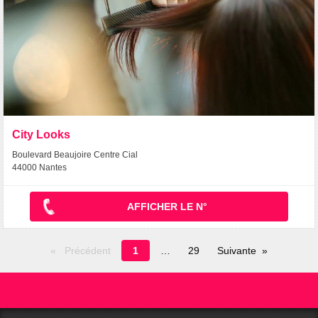
City Looks
Boulevard Beaujoire Centre Cial
44000 Nantes
AFFICHER LE N°
Page
Précédent
1
29
Suivante
en
cours