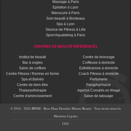
Massage à Paris
Epilation à Lyon
Manucure à Paris
Soin beauté à Bordeaux
Spa à Lyon
Séance de Fitness à Lille
Sport Aquabiking à Paris
CENTRES DE BEAUTÉ RÉFÉRENCÉS
Institut de beauté
Centre de bronzage
Bar à ongles
Coiffeuse à domicile
Salon de coiffure
Esthéticienne à domicile
Centre Fitness / Remise en forme
Coach Fitness à domicile
Spa et Balnéo
Parfumerie
Centre de bien-être
Parapharmacie
Thalassothérapie
Agence Conseils en Image
Centre d'amincissement
Salon de tatouage
© 2016 - 2026 BPDM - Bons Plans Dernière Minute Beauté - Tous droits réservés
Mentions Légales
CGU