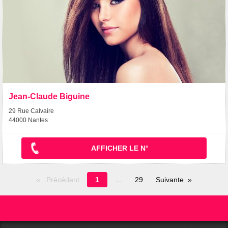
Jean-Claude Biguine
29 Rue Calvaire
44000 Nantes
AFFICHER LE N°
Page
Précédent
1
29
Suivante
en
cours