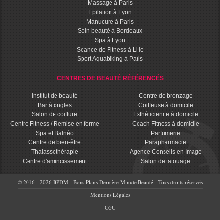
Massage à Paris
Epilation à Lyon
Manucure à Paris
Soin beauté à Bordeaux
Spa à Lyon
Séance de Fitness à Lille
Sport Aquabiking à Paris
CENTRES DE BEAUTÉ RÉFÉRENCÉS
Institut de beauté
Centre de bronzage
Bar à ongles
Coiffeuse à domicile
Salon de coiffure
Esthéticienne à domicile
Centre Fitness / Remise en forme
Coach Fitness à domicile
Spa et Balnéo
Parfumerie
Centre de bien-être
Parapharmacie
Thalassothérapie
Agence Conseils en Image
Centre d'amincissement
Salon de tatouage
© 2016 - 2026 BPDM - Bons Plans Dernière Minute Beauté - Tous droits réservés
Mentions Légales
CGU