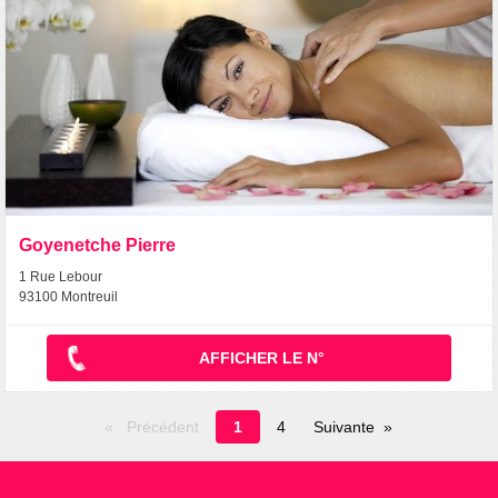
Goyenetche Pierre
1 Rue Lebour
93100 Montreuil
AFFICHER LE N°
Page
Précédent
1
4
Suivante
en
cours