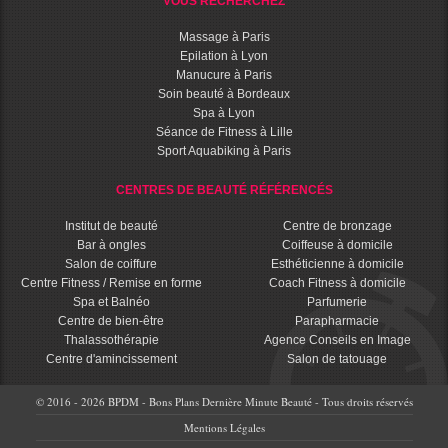
VOUS RECHERCHEZ
Massage à Paris
Epilation à Lyon
Manucure à Paris
Soin beauté à Bordeaux
Spa à Lyon
Séance de Fitness à Lille
Sport Aquabiking à Paris
CENTRES DE BEAUTÉ RÉFÉRENCÉS
Institut de beauté
Centre de bronzage
Bar à ongles
Coiffeuse à domicile
Salon de coiffure
Esthéticienne à domicile
Centre Fitness / Remise en forme
Coach Fitness à domicile
Spa et Balnéo
Parfumerie
Centre de bien-être
Parapharmacie
Thalassothérapie
Agence Conseils en Image
Centre d'amincissement
Salon de tatouage
© 2016 - 2026 BPDM - Bons Plans Dernière Minute Beauté - Tous droits réservés
Mentions Légales