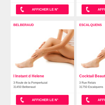
AFFICHER LE N°
AFF
BELBERAUD
ESCALQUENS
l Instant d Helene
Cocktail Beau
3 Route de la Pompertuzat
3 Rue Relais
31450 Belberaud
31750 Escalquens
AFFICHER LE N°
AFF