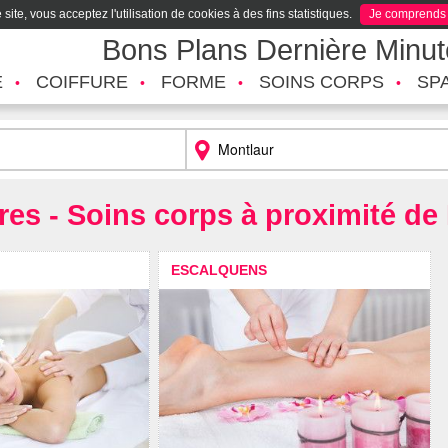
site, vous acceptez l'utilisation de cookies à des fins statistiques.
Je comprends
Bons Plans Dernière Minu
É
COIFFURE
FORME
SOINS CORPS
SP
res - Soins corps à proximité de
ESCALQUENS