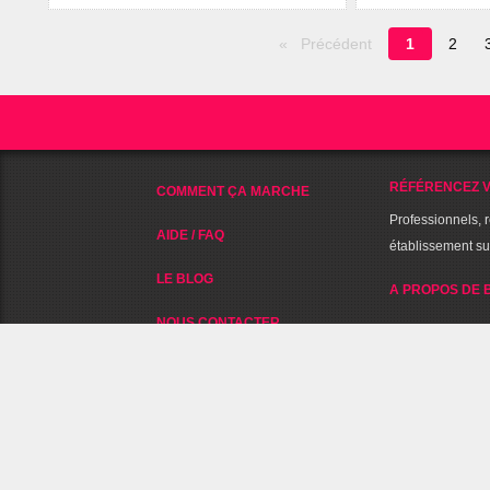
Page
Précédent
1
2
en
cours
RÉFÉRENCEZ V
COMMENT ÇA MARCHE
Professionnels, 
AIDE / FAQ
établissement s
LE BLOG
A PROPOS DE 
NOUS CONTACTER
NOUS SUIVRE SUR