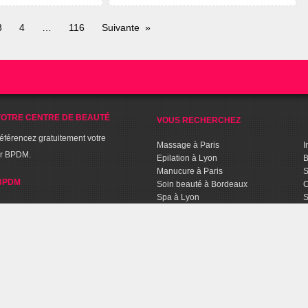
3
4
116
Suivante
OTRE CENTRE DE BEAUTÉ
VOUS RECHERCHEZ
référencez gratuitement votre
Massage à Paris
I
ur BPDM.
Epilation à Lyon
B
Manucure à Paris
S
BPDM
Soin beauté à Bordeaux
C
Spa à Lyon
S
Séance de Fitness à Lille
C
Sport Aquabiking à Paris
T
C