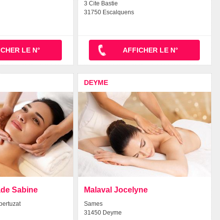
3 Cite Bastie
31750 Escalquens
ICHER LE N°
AFFICHER LE N°
DEYME
ade Sabine
Malaval Jocelyne
pertuzat
Sames
31450 Deyme