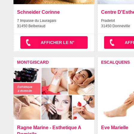
Schneider Corinne
Centre D'Esth
7 Impasse du Lauragais
Pradelot
31450 Belberaud
31450 Donneville
AFFICHER LE N°
AFF
MONTGISCARD
ESCALQUENS
Ragne Marine - Esthetique A
Eve Marielle