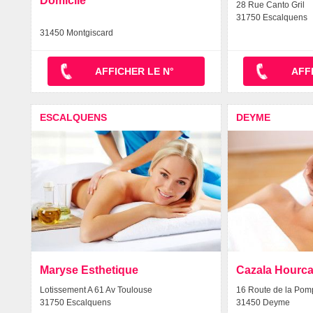
Domicile
28 Rue Canto Gril
31750 Escalquens
31450 Montgiscard
AFFICHER LE N°
AFF
ESCALQUENS
DEYME
Maryse Esthetique
Cazala Hourc
Lotissement A 61 Av Toulouse
16 Route de la Pom
31750 Escalquens
31450 Deyme