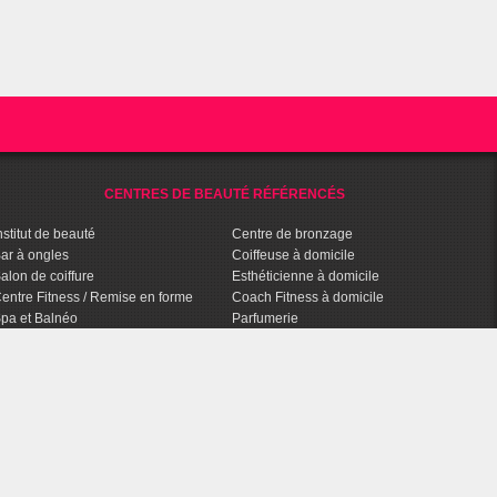
CENTRES DE BEAUTÉ RÉFÉRENCÉS
nstitut de beauté
Centre de bronzage
ar à ongles
Coiffeuse à domicile
alon de coiffure
Esthéticienne à domicile
entre Fitness / Remise en forme
Coach Fitness à domicile
pa et Balnéo
Parfumerie
entre de bien-être
Parapharmacie
halassothérapie
Agence Conseils en Image
entre d'amincissement
Salon de tatouage