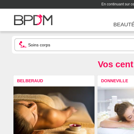
En continuant sur ce 
BEAUT
Vos cent
BELBERAUD
DONNEVILLE