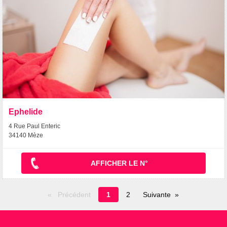
Ephelide
4 Rue Paul Enteric
34140 Mèze
AFFICHER LE N°
Page
Précédent
1
2
Suivante
en
cours