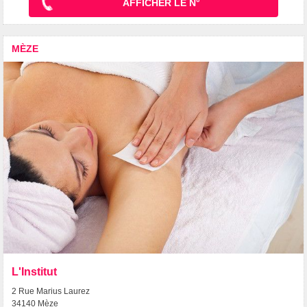
AFFICHER LE N°
MÈZE
L'Institut
2 Rue Marius Laurez
34140 Mèze