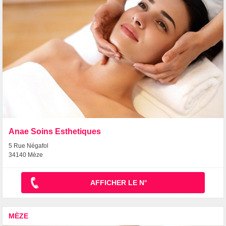
Anae Soins Esthetiques
5 Rue Négafol
34140 Mèze
AFFICHER LE N°
MÈZE