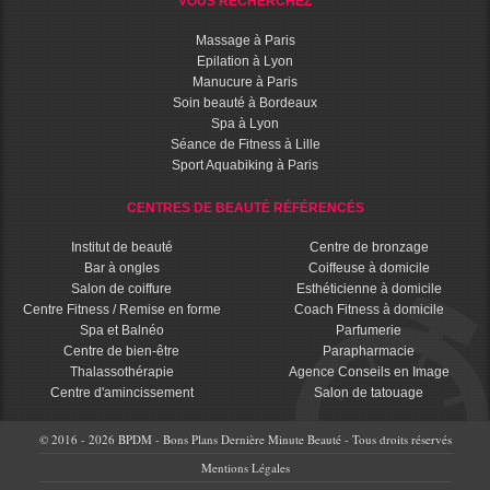
VOUS RECHERCHEZ
Massage à Paris
Epilation à Lyon
Manucure à Paris
Soin beauté à Bordeaux
Spa à Lyon
Séance de Fitness à Lille
Sport Aquabiking à Paris
CENTRES DE BEAUTÉ RÉFÉRENCÉS
Institut de beauté
Centre de bronzage
Bar à ongles
Coiffeuse à domicile
Salon de coiffure
Esthéticienne à domicile
Centre Fitness / Remise en forme
Coach Fitness à domicile
Spa et Balnéo
Parfumerie
Centre de bien-être
Parapharmacie
Thalassothérapie
Agence Conseils en Image
Centre d'amincissement
Salon de tatouage
© 2016 - 2026 BPDM - Bons Plans Dernière Minute Beauté - Tous droits réservés
Mentions Légales