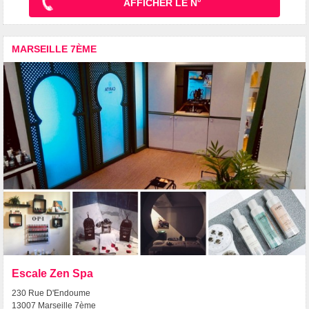
AFFICHER LE N°
MARSEILLE 7ÈME
Escale Zen Spa
230 Rue D'Endoume
13007 Marseille 7ème