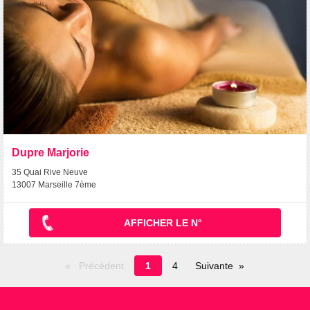
Dupre Marjorie
35 Quai Rive Neuve
13007 Marseille 7ème
AFFICHER LE N°
Page
Précédent
1
4
Suivante
en
cours