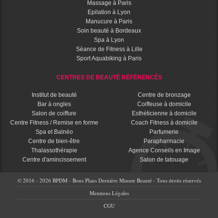
Massage à Paris
Epilation à Lyon
Manucure à Paris
Soin beauté à Bordeaux
Spa à Lyon
Séance de Fitness à Lille
Sport Aquabiking à Paris
CENTRES DE BEAUTÉ RÉFÉRENCÉS
Institut de beauté
Centre de bronzage
Bar à ongles
Coiffeuse à domicile
Salon de coiffure
Esthéticienne à domicile
Centre Fitness / Remise en forme
Coach Fitness à domicile
Spa et Balnéo
Parfumerie
Centre de bien-être
Parapharmacie
Thalassothérapie
Agence Conseils en Image
Centre d'amincissement
Salon de tatouage
© 2016 - 2026 BPDM - Bons Plans Dernière Minute Beauté - Tous droits réservés
Mentions Légales
CGU