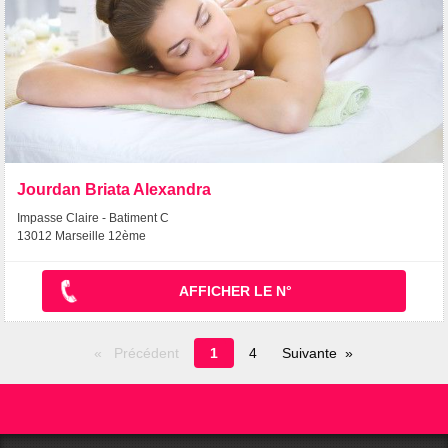
Jourdan Briata Alexandra
Impasse Claire - Batiment C
13012 Marseille 12ème
AFFICHER LE N°
Page
Précédent
1
4
Suivante
en
cours