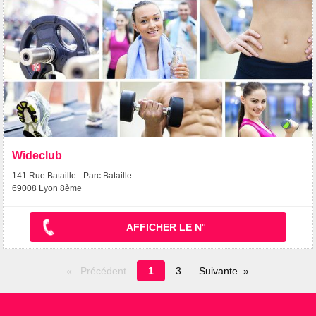
Wideclub
141 Rue Bataille - Parc Bataille
69008 Lyon 8ème
AFFICHER LE N°
Page
Précédent
1
3
Suivante
en
cours