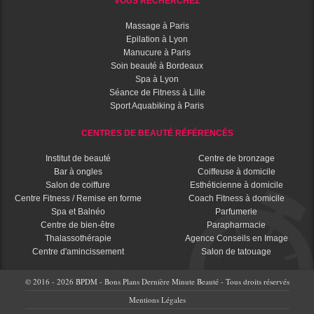
VOUS RECHERCHEZ
Massage à Paris
Epilation à Lyon
Manucure à Paris
Soin beauté à Bordeaux
Spa à Lyon
Séance de Fitness à Lille
Sport Aquabiking à Paris
CENTRES DE BEAUTÉ RÉFÉRENCÉS
Institut de beauté
Centre de bronzage
Bar à ongles
Coiffeuse à domicile
Salon de coiffure
Esthéticienne à domicile
Centre Fitness / Remise en forme
Coach Fitness à domicile
Spa et Balnéo
Parfumerie
Centre de bien-être
Parapharmacie
Thalassothérapie
Agence Conseils en Image
Centre d'amincissement
Salon de tatouage
© 2016 - 2026 BPDM - Bons Plans Dernière Minute Beauté - Tous droits réservés
Mentions Légales