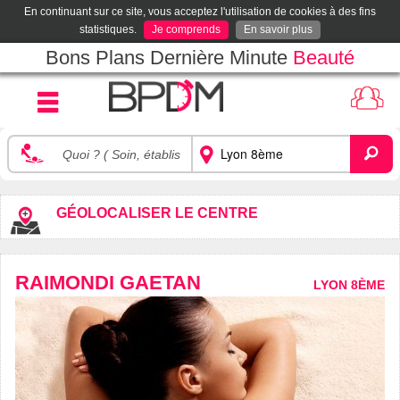
En continuant sur ce site, vous acceptez l'utilisation de cookies à des fins
statistiques.
Je comprends
En savoir plus
Bons Plans Dernière Minute
Beauté
GÉOLOCALISER LE CENTRE
RAIMONDI GAETAN
LYON 8ÈME