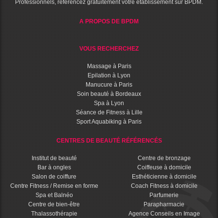
Professionnels, référencez gratuitement votre établissement sur BPDM.
A PROPOS DE BPDM
VOUS RECHERCHEZ
Massage à Paris
Epilation à Lyon
Manucure à Paris
Soin beauté à Bordeaux
Spa à Lyon
Séance de Fitness à Lille
Sport Aquabiking à Paris
CENTRES DE BEAUTÉ RÉFÉRENCÉS
Institut de beauté
Centre de bronzage
Bar à ongles
Coiffeuse à domicile
Salon de coiffure
Esthéticienne à domicile
Centre Fitness / Remise en forme
Coach Fitness à domicile
Spa et Balnéo
Parfumerie
Centre de bien-être
Parapharmacie
Thalassothérapie
Agence Conseils en Image