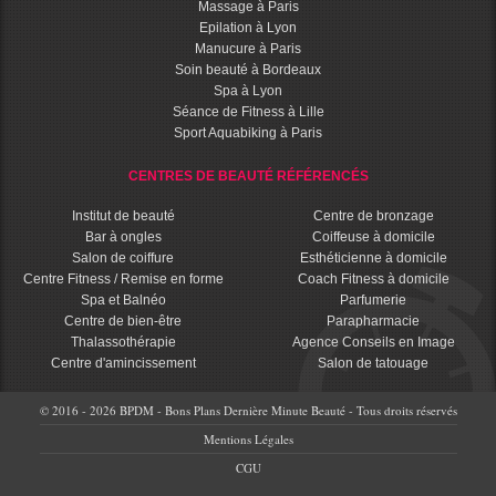
Massage à Paris
Epilation à Lyon
Manucure à Paris
Soin beauté à Bordeaux
Spa à Lyon
Séance de Fitness à Lille
Sport Aquabiking à Paris
CENTRES DE BEAUTÉ RÉFÉRENCÉS
Institut de beauté
Centre de bronzage
Bar à ongles
Coiffeuse à domicile
Salon de coiffure
Esthéticienne à domicile
Centre Fitness / Remise en forme
Coach Fitness à domicile
Spa et Balnéo
Parfumerie
Centre de bien-être
Parapharmacie
Thalassothérapie
Agence Conseils en Image
Centre d'amincissement
Salon de tatouage
© 2016 - 2026 BPDM - Bons Plans Dernière Minute Beauté - Tous droits réservés
Mentions Légales
CGU