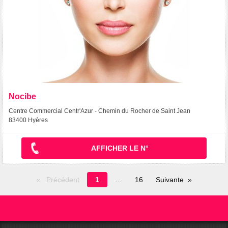
Nocibe
Centre Commercial Centr'Azur - Chemin du Rocher de Saint Jean
83400 Hyères
AFFICHER LE N°
Page
Précédent
1
16
Suivante
en
cours