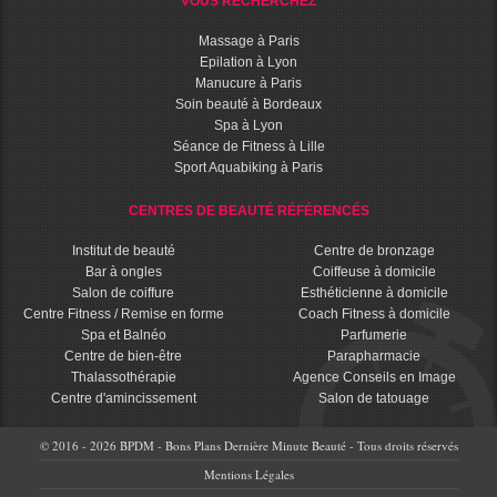
VOUS RECHERCHEZ
Massage à Paris
Epilation à Lyon
Manucure à Paris
Soin beauté à Bordeaux
Spa à Lyon
Séance de Fitness à Lille
Sport Aquabiking à Paris
CENTRES DE BEAUTÉ RÉFÉRENCÉS
Institut de beauté
Centre de bronzage
Bar à ongles
Coiffeuse à domicile
Salon de coiffure
Esthéticienne à domicile
Centre Fitness / Remise en forme
Coach Fitness à domicile
Spa et Balnéo
Parfumerie
Centre de bien-être
Parapharmacie
Thalassothérapie
Agence Conseils en Image
Centre d'amincissement
Salon de tatouage
© 2016 - 2026 BPDM - Bons Plans Dernière Minute Beauté - Tous droits réservés
Mentions Légales