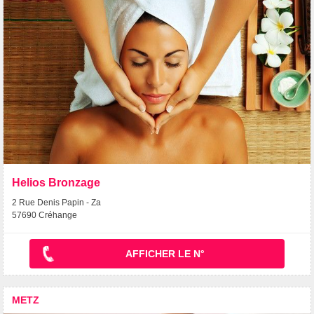
Helios Bronzage
2 Rue Denis Papin - Za
57690 Créhange
AFFICHER LE N°
METZ