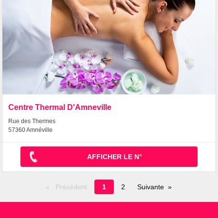
Centre Thermal D'Amneville
Rue des Thermes
57360 Amnéville
AFFICHER LE N°
Page
Précédent
1
2
Suivante
en
cours