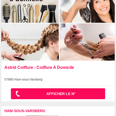
Astrid Coiffure - Coiffure A Domicile
57880 Ham-sous-Varsberg
AFFICHER LE N°
HAM-SOUS-VARSBERG