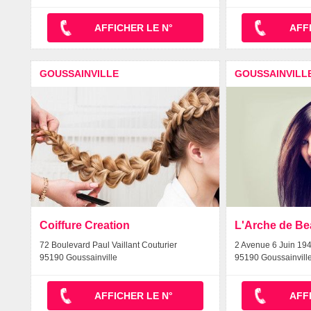
AFFICHER LE N°
AFF
GOUSSAINVILLE
GOUSSAINVILL
Coiffure Creation
L'Arche de Be
72 Boulevard Paul Vaillant Couturier
2 Avenue 6 Juin 19
95190 Goussainville
95190 Goussainvill
AFFICHER LE N°
AFF