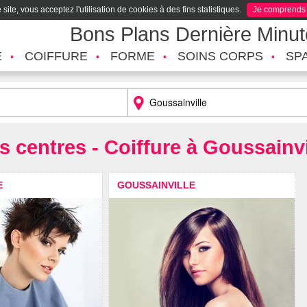
site, vous acceptez l'utilisation de cookies à des fins statistiques.
Je comprends
Bons Plans Dernière Minu
É
COIFFURE
FORME
SOINS CORPS
SP
s centres - Coiffure à Goussainvi
E
GOUSSAINVILLE