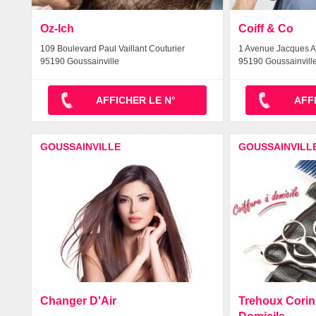
Oz-Ich
Coiff & Co
109 Boulevard Paul Vaillant Couturier
1 Avenue Jacques A
95190 Goussainville
95190 Goussainvill
AFFICHER LE N°
AFF
GOUSSAINVILLE
GOUSSAINVILL
Changer D'Air
Trehoux Corinn