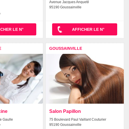
Avenue Jacques Anquetil
95190 Goussainville
e
ICHER LE N°
AFFICHER LE N°
E
GOUSSAINVILLE
cine
Salon Papillon
e Gaulle
75 Boulevard Paul Vaillant Couturier
e
95190 Goussainville