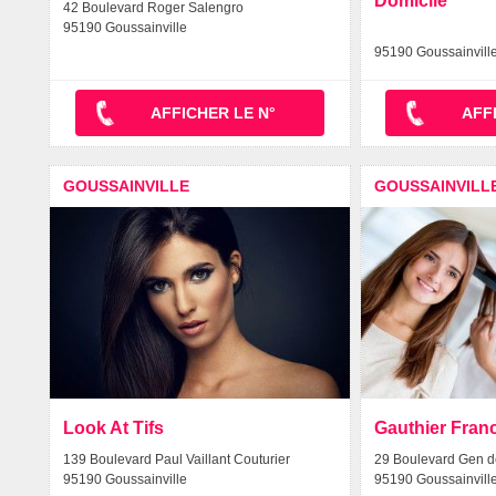
Domicile
42 Boulevard Roger Salengro
95190 Goussainville
95190 Goussainvill
AFFICHER LE N°
AFF
GOUSSAINVILLE
GOUSSAINVILL
Look At Tifs
Gauthier Fran
139 Boulevard Paul Vaillant Couturier
29 Boulevard Gen d
95190 Goussainville
95190 Goussainvill