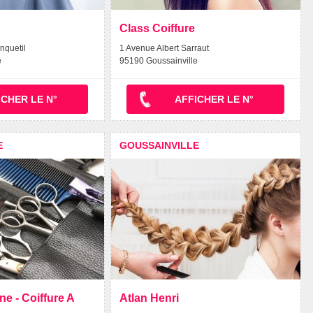
Class Coiffure
nquetil
1 Avenue Albert Sarraut
e
95190 Goussainville
ICHER LE N°
AFFICHER LE N°
E
GOUSSAINVILLE
e - Coiffure A
Atlan Henri