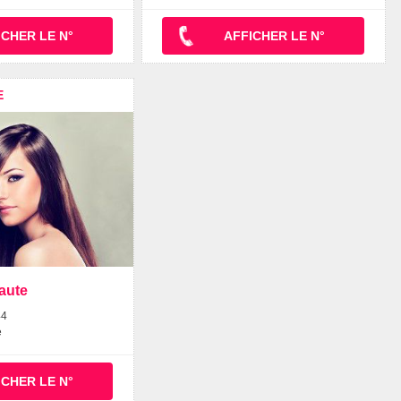
ICHER LE N°
AFFICHER LE N°
E
aute
44
e
ICHER LE N°