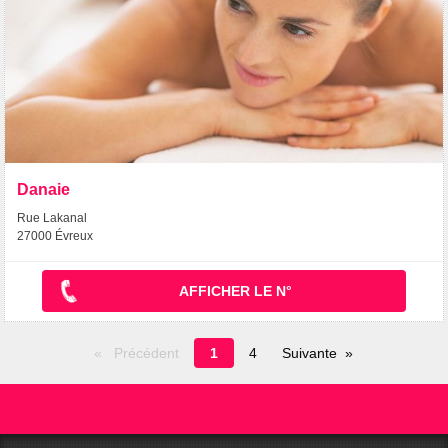
Danaie
Rue Lakanal
27000 Évreux
AFFICHER LE N°
Page
Précédent
1
4
Suivante
en
cours