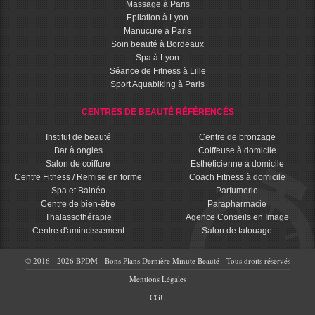
Massage à Paris
Epilation à Lyon
Manucure à Paris
Soin beauté à Bordeaux
Spa à Lyon
Séance de Fitness à Lille
Sport Aquabiking à Paris
CENTRES DE BEAUTÉ RÉFÉRENCÉS
Institut de beauté
Centre de bronzage
Bar à ongles
Coiffeuse à domicile
Salon de coiffure
Esthéticienne à domicile
Centre Fitness / Remise en forme
Coach Fitness à domicile
Spa et Balnéo
Parfumerie
Centre de bien-être
Parapharmacie
Thalassothérapie
Agence Conseils en Image
Centre d'amincissement
Salon de tatouage
© 2016 - 2026 BPDM - Bons Plans Dernière Minute Beauté - Tous droits réservés
Mentions Légales
CGU