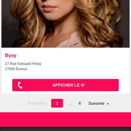
Byxy
27 Rue Edouard Feray
27000 Évreux
AFFICHER LE N°
Page
Précédent
1
6
Suivante
en
cours