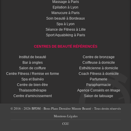
Massage à Paris
Epilation à Lyon
Manucure à Paris
Soin beauté à Bordeaux
Spa à Lyon
Séance de Fitness à Lille
Sport Aquabiking à Paris
CENTRES DE BEAUTÉ RÉFÉRENCÉS
Institut de beauté
Centre de bronzage
Bar à ongles
Coiffeuse à domicile
Salon de coiffure
Esthéticienne à domicile
Centre Fitness / Remise en forme
Coach Fitness à domicile
Spa et Balnéo
Parfumerie
Centre de bien-être
Parapharmacie
Thalassothérapie
Agence Conseils en Image
Centre d'amincissement
Salon de tatouage
© 2016 - 2026 BPDM - Bons Plans Dernière Minute Beauté - Tous droits réservés
Mentions Légales
CGU