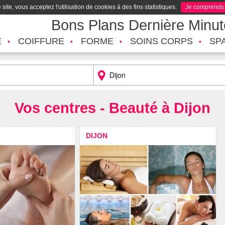
site, vous acceptez l'utilisation de cookies à des fins statistiques.
Je comprends
Bons Plans Dernière Minu
É
COIFFURE
FORME
SOINS CORPS
SP
Vos centres - Beauté à Dijon
DIJON