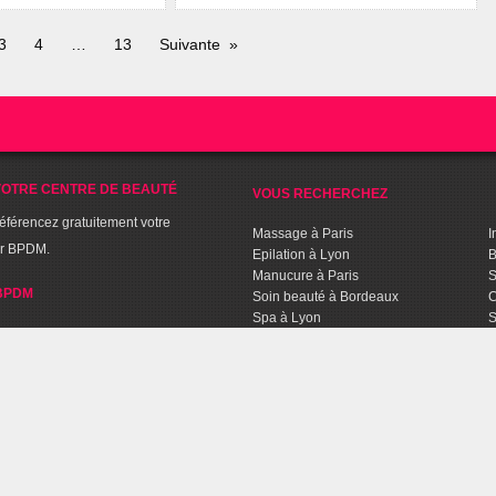
3
4
13
Suivante
OTRE CENTRE DE BEAUTÉ
VOUS RECHERCHEZ
référencez gratuitement votre
Massage à Paris
I
ur BPDM.
Epilation à Lyon
B
Manucure à Paris
S
BPDM
Soin beauté à Bordeaux
C
Spa à Lyon
S
Séance de Fitness à Lille
C
Sport Aquabiking à Paris
T
C