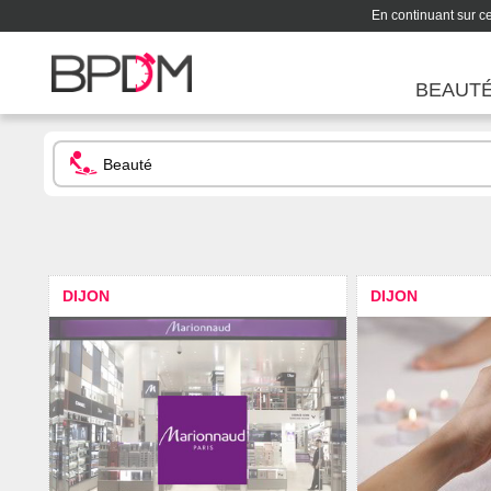
En continuant sur ce 
BEAUT
DIJON
DIJON