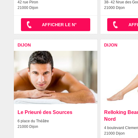
42 rue Piron
38- 42 Nrue des Go
21000 Dijon
21000 Dijon
AFFICHER LE N°
AFF
DIJON
DIJON
Le Prieuré des Sources
Relloking Bea
Nord
6 place du Théâtre
21000 Dijon
4 boulevard Cleme
21000 Dijon