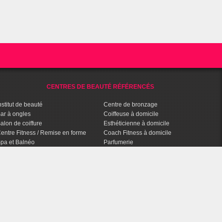
CENTRES DE BEAUTÉ RÉFÉRENCÉS
nstitut de beauté
Centre de bronzage
ar à ongles
Coiffeuse à domicile
alon de coiffure
Esthéticienne à domicile
entre Fitness / Remise en forme
Coach Fitness à domicile
pa et Balnéo
Parfumerie
entre de bien-être
Parapharmacie
halassothérapie
Agence Conseils en Image
entre d'amincissement
Salon de tatouage