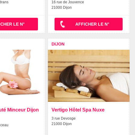
drans
16 rue de Jouvence
21000 Dijon
ICHER LE N°
AFFICHER LE N°
DIJON
uté Minceur Dijon
Vertigo Hôtel Spa Nuxe
3 rue Devosge
21000 Dijon
nceau