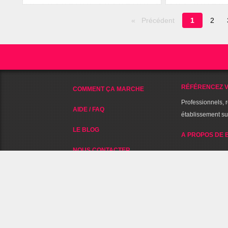
Page
Précédent
1
2
en
cours
RÉFÉRENCEZ V
COMMENT ÇA MARCHE
Professionnels, 
AIDE / FAQ
établissement s
LE BLOG
A PROPOS DE 
NOUS CONTACTER
NOUS SUIVRE SUR