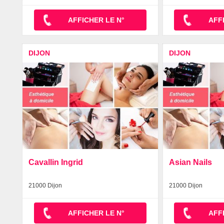
AFFICHER LE N°
AFF
DIJON
DIJON
Cavallin Ingrid
Asian Nails
21000 Dijon
21000 Dijon
AFFICHER LE N°
AFF