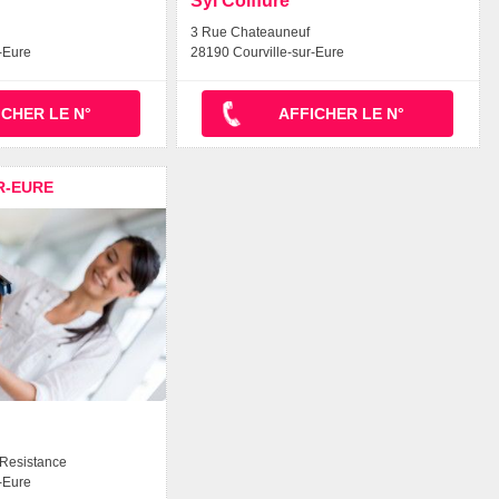
Syl'Coiffure
3 Rue Chateauneuf
-Eure
28190 Courville-sur-Eure
ICHER LE N°
AFFICHER LE N°
R-EURE
 Resistance
-Eure