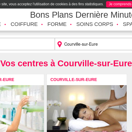
site, vous acceptez l'utilisation de cookies à des fins statistiques.
Je comprends
Bons Plans Dernière Minu
É
COIFFURE
FORME
SOINS CORPS
SP
Vos centres à Courville-sur-Eure
R-EURE
COURVILLE-SUR-EURE