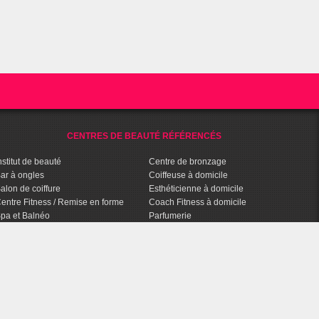
CENTRES DE BEAUTÉ RÉFÉRENCÉS
nstitut de beauté
Centre de bronzage
ar à ongles
Coiffeuse à domicile
alon de coiffure
Esthéticienne à domicile
entre Fitness / Remise en forme
Coach Fitness à domicile
pa et Balnéo
Parfumerie
entre de bien-être
Parapharmacie
halassothérapie
Agence Conseils en Image
entre d'amincissement
Salon de tatouage