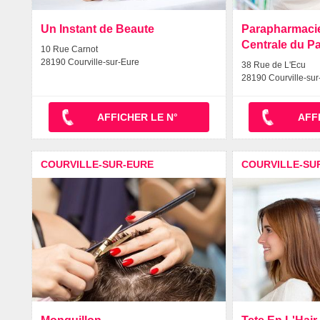
Un Instant de Beaute
Parapharmacie
Centrale du Pa
10 Rue Carnot
28190 Courville-sur-Eure
38 Rue de L'Ecu
28190 Courville-sur
AFFICHER LE N°
AFF
COURVILLE-SUR-EURE
COURVILLE-SU