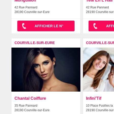
Monguillon
Tete En L'Hair
42 Rue Pannard
42 Rue Pannard
28190 Courville-sur-Eure
28190 Courville-sur
AFFICHER LE N°
AFF
COURVILLE-SUR-EURE
COURVILLE-SU
Chantal Coiffure
Infini'Tif
35 Rue Pannard
10 Place Fusilles la
28190 Courville-sur-Eure
28190 Courville-sur