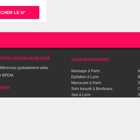
ICHER LE N°
OTRE CENTRE DE BEAUTÉ
VOUS RECHERCHEZ
référencez gratuitement votre
Massage à Paris
I
ur BPDM.
Epilation à Lyon
B
Manucure à Paris
S
BPDM
Soin beauté à Bordeaux
C
Spa à Lyon
S
Séance de Fitness à Lille
C
Sport Aquabiking à Paris
T
C