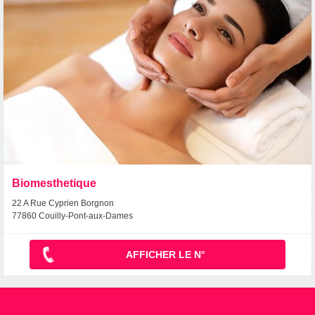
Biomesthetique
22 A Rue Cyprien Borgnon
77860 Couilly-Pont-aux-Dames
AFFICHER LE N°