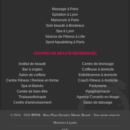
Massage à Paris
Epilation à Lyon
Manucure à Paris
Soin beauté à Bordeaux
Spa à Lyon
Séance de Fitness à Lille
Sport Aquabiking à Paris
CENTRES DE BEAUTÉ RÉFÉRENCÉS
Institut de beauté
Centre de bronzage
Bar à ongles
Coiffeuse à domicile
Salon de coiffure
Esthéticienne à domicile
Centre Fitness / Remise en forme
Coach Fitness à domicile
Spa et Balnéo
Parfumerie
Centre de bien-être
Parapharmacie
Thalassothérapie
Agence Conseils en Image
Centre d'amincissement
Salon de tatouage
© 2016 - 2026 BPDM - Bons Plans Dernière Minute Beauté - Tous droits réservés
Mentions Légales
CGU