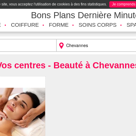
site, vous acceptez l'utilisation de cookies à des fins statistiques.
Je comprends
Bons Plans Dernière Minu
É
COIFFURE
FORME
SOINS CORPS
SP
Vos centres - Beauté à Chevanne