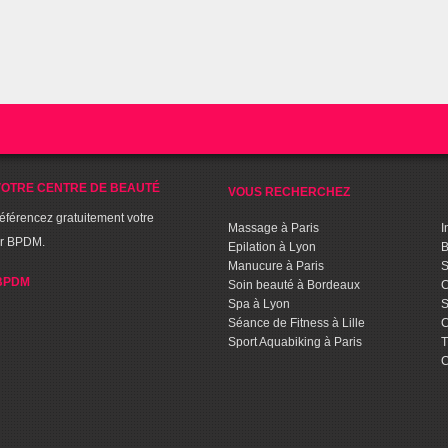
OTRE CENTRE DE BEAUTÉ
VOUS RECHERCHEZ
référencez gratuitement votre
Massage à Paris
I
ur BPDM.
Epilation à Lyon
B
Manucure à Paris
S
BPDM
Soin beauté à Bordeaux
C
Spa à Lyon
S
Séance de Fitness à Lille
C
Sport Aquabiking à Paris
T
C