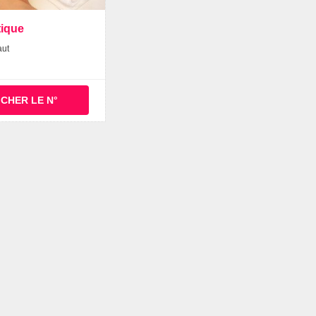
tique
aut
ICHER LE N°