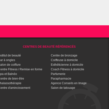
CENTRES DE BEAUTÉ RÉFÉRENCÉS
nstitut de beauté
Centre de bronzage
ar à ongles
Coiffeuse à domicile
alon de coiffure
Esthéticienne à domicile
entre Fitness / Remise en forme
Coach Fitness à domicile
pa et Balnéo
Parfumerie
entre de bien-être
Parapharmacie
halassothérapie
Agence Conseils en Image
entre d'amincissement
Salon de tatouage