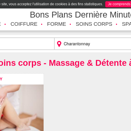
site, vous acceptez l'utilisation de cookies à des fins statistiques.
Je comprends
Bons Plans Dernière Minu
É
COIFFURE
FORME
SOINS CORPS
SP
Soins corps - Massage & Détente
Y