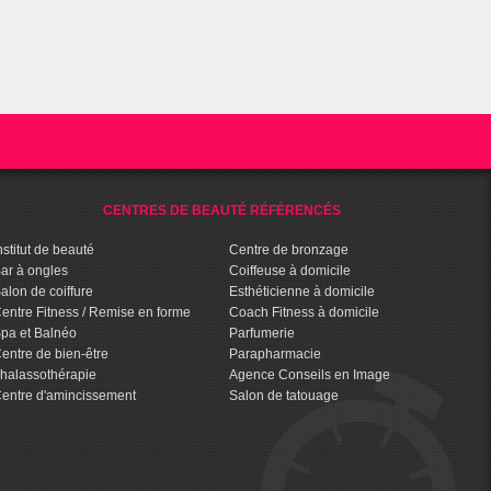
CENTRES DE BEAUTÉ RÉFÉRENCÉS
nstitut de beauté
Centre de bronzage
ar à ongles
Coiffeuse à domicile
alon de coiffure
Esthéticienne à domicile
entre Fitness / Remise en forme
Coach Fitness à domicile
pa et Balnéo
Parfumerie
entre de bien-être
Parapharmacie
halassothérapie
Agence Conseils en Image
entre d'amincissement
Salon de tatouage