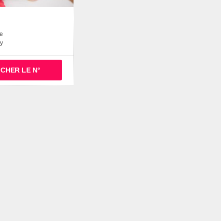
e
y
ICHER LE N°