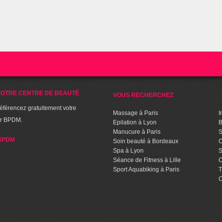
OTRE CENTRE DE BEAUTÉ
VOUS RECHERCHEZ
référencez gratuitement votre
Massage à Paris
I
ur BPDM.
Epilation à Lyon
B
Manucure à Paris
S
BPDM
Soin beauté à Bordeaux
C
Spa à Lyon
S
Séance de Fitness à Lille
C
Sport Aquabiking à Paris
T
C