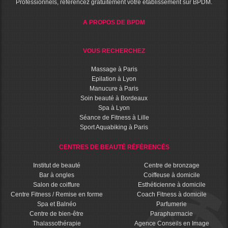
Professionnels, référencez gratuitement votre établissement sur BPDM.
A PROPOS DE BPDM
VOUS RECHERCHEZ
Massage à Paris
Epilation à Lyon
Manucure à Paris
Soin beauté à Bordeaux
Spa à Lyon
Séance de Fitness à Lille
Sport Aquabiking à Paris
CENTRES DE BEAUTÉ RÉFÉRENCÉS
Institut de beauté
Centre de bronzage
Bar à ongles
Coiffeuse à domicile
Salon de coiffure
Esthéticienne à domicile
Centre Fitness / Remise en forme
Coach Fitness à domicile
Spa et Balnéo
Parfumerie
Centre de bien-être
Parapharmacie
Thalassothérapie
Agence Conseils en Image