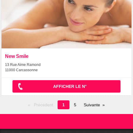
New Smile
13 Rue Aime Ramond
11000 Carcassonne
AFFICHER LE N°
Page
Précédent
1
5
Suivante
en
cours