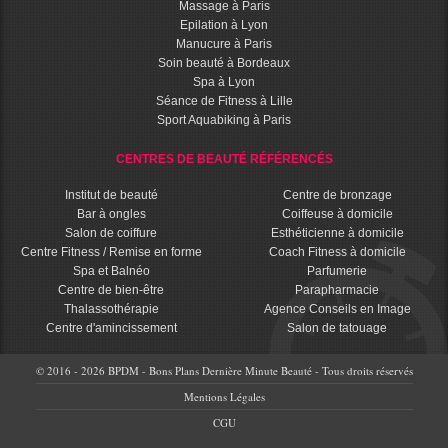
Massage à Paris
Epilation à Lyon
Manucure à Paris
Soin beauté à Bordeaux
Spa à Lyon
Séance de Fitness à Lille
Sport Aquabiking à Paris
CENTRES DE BEAUTÉ RÉFÉRENCÉS
Institut de beauté
Centre de bronzage
Bar à ongles
Coiffeuse à domicile
Salon de coiffure
Esthéticienne à domicile
Centre Fitness / Remise en forme
Coach Fitness à domicile
Spa et Balnéo
Parfumerie
Centre de bien-être
Parapharmacie
Thalassothérapie
Agence Conseils en Image
Centre d'amincissement
Salon de tatouage
© 2016 - 2026 BPDM - Bons Plans Dernière Minute Beauté - Tous droits réservés
Mentions Légales
CGU