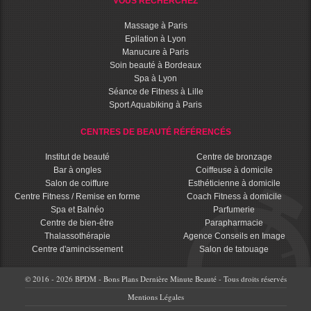
VOUS RECHERCHEZ
Massage à Paris
Epilation à Lyon
Manucure à Paris
Soin beauté à Bordeaux
Spa à Lyon
Séance de Fitness à Lille
Sport Aquabiking à Paris
CENTRES DE BEAUTÉ RÉFÉRENCÉS
Institut de beauté
Centre de bronzage
Bar à ongles
Coiffeuse à domicile
Salon de coiffure
Esthéticienne à domicile
Centre Fitness / Remise en forme
Coach Fitness à domicile
Spa et Balnéo
Parfumerie
Centre de bien-être
Parapharmacie
Thalassothérapie
Agence Conseils en Image
Centre d'amincissement
Salon de tatouage
© 2016 - 2026 BPDM - Bons Plans Dernière Minute Beauté - Tous droits réservés
Mentions Légales