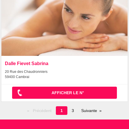
Dalle Fievet Sabrina
20 Rue des Chaudronniers
59400 Cambrai
AFFICHER LE N°
Page
Précédent
1
3
Suivante
en
cours