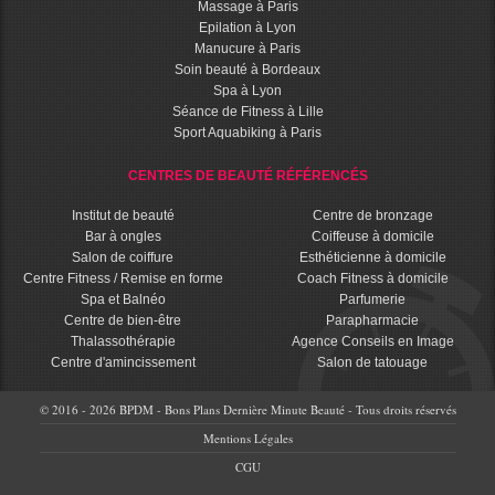
Massage à Paris
Epilation à Lyon
Manucure à Paris
Soin beauté à Bordeaux
Spa à Lyon
Séance de Fitness à Lille
Sport Aquabiking à Paris
CENTRES DE BEAUTÉ RÉFÉRENCÉS
Institut de beauté
Centre de bronzage
Bar à ongles
Coiffeuse à domicile
Salon de coiffure
Esthéticienne à domicile
Centre Fitness / Remise en forme
Coach Fitness à domicile
Spa et Balnéo
Parfumerie
Centre de bien-être
Parapharmacie
Thalassothérapie
Agence Conseils en Image
Centre d'amincissement
Salon de tatouage
© 2016 - 2026 BPDM - Bons Plans Dernière Minute Beauté - Tous droits réservés
Mentions Légales
CGU