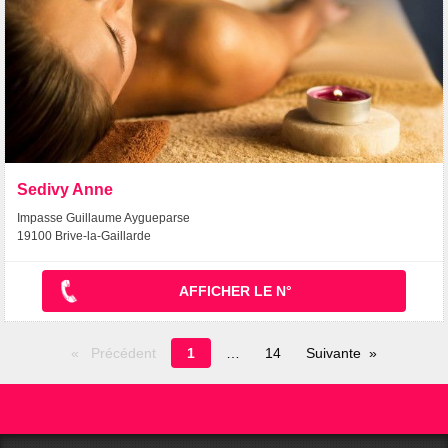
Sedivy Anne
Impasse Guillaume Aygueparse
19100 Brive-la-Gaillarde
AFFICHER LE N°
Page
Précédent
1
14
Suivante
en
cours