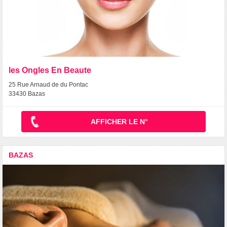
les Ongles En Beaute
25 Rue Arnaud de du Pontac
33430 Bazas
AFFICHER LE N°
BAZAS