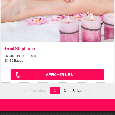
Truel Stephanie
16 Chemin de Tressos
33430 Bazas
AFFICHER LE N°
Page
Précédent
1
3
Suivante
en
cours