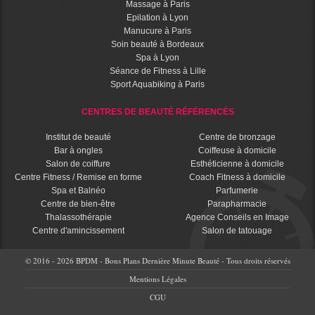
Massage à Paris
Epilation à Lyon
Manucure à Paris
Soin beauté à Bordeaux
Spa à Lyon
Séance de Fitness à Lille
Sport Aquabiking à Paris
CENTRES DE BEAUTÉ RÉFÉRENCÉS
Institut de beauté
Centre de bronzage
Bar à ongles
Coiffeuse à domicile
Salon de coiffure
Esthéticienne à domicile
Centre Fitness / Remise en forme
Coach Fitness à domicile
Spa et Balnéo
Parfumerie
Centre de bien-être
Parapharmacie
Thalassothérapie
Agence Conseils en Image
Centre d'amincissement
Salon de tatouage
© 2016 - 2026 BPDM - Bons Plans Dernière Minute Beauté - Tous droits réservés
Mentions Légales
CGU