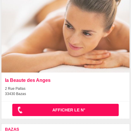
la Beaute des Anges
2 Rue Pallas
33430 Bazas
AFFICHER LE N°
BAZAS