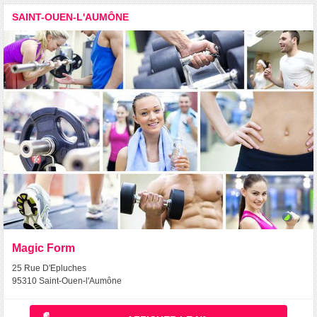
SAINT-OUEN-L'AUMÔNE
Magic Form
25 Rue D'Epluches
95310 Saint-Ouen-l'Aumône