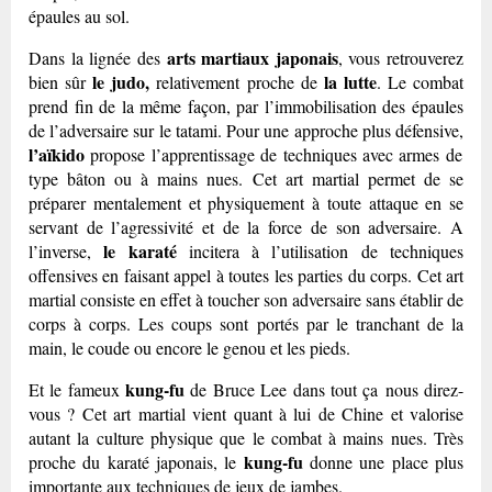
épaules au sol.
arts martiaux japonais
Dans la lignée des
, vous retrouverez
le judo,
la
lutte
bien sûr
relativement proche de
. Le combat
prend fin de la même façon, par l’immobilisation des épaules
de l’adversaire sur le tatami. Pour une approche plus défensive,
l’aïkido
propose l’apprentissage de techniques avec armes de
type bâton ou à mains nues. Cet art martial permet de se
préparer mentalement et physiquement à toute attaque en se
servant de l’agressivité et de la force de son adversaire. A
le karaté
l’inverse,
incitera à l’utilisation de techniques
offensives en faisant appel à toutes les parties du corps. Cet art
martial consiste en effet à toucher son adversaire sans établir de
corps à corps. Les coups sont portés par le tranchant de la
main, le coude ou encore le genou et les pieds.
kung-fu
Et le fameux
de Bruce Lee dans tout ça nous direz-
vous ? Cet art martial vient quant à lui de Chine et valorise
autant la culture physique que le combat à mains nues. Très
kung-fu
proche du karaté japonais, le
donne une place plus
importante aux techniques de jeux de jambes.