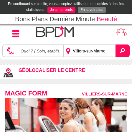
En continuant sur ce site, vous acceptez l'utilisation de cookies à des fins
statistiques.
Je comprends
En savoir plus
Bons Plans Dernière Minute
Beauté
GÉOLOCALISER LE CENTRE
MAGIC FORM
VILLIERS-SUR-MARNE