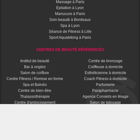
Massage à Paris
Epilation à Lyon
Manucure à Paris
Soin beauté à Bordeaux
Spa à Lyon
Séance de Fitness à Lille
Sport Aquabiking à Paris
CENTRES DE BEAUTÉ RÉFÉRENCÉS
Institut de beauté
Centre de bronzage
Bar à ongles
Coiffeuse à domicile
Salon de coiffure
Esthéticienne à domicile
Centre Fitness / Remise en forme
Coach Fitness à domicile
Spa et Balnéo
Parfumerie
Centre de bien-être
Parapharmacie
Thalassothérapie
Agence Conseils en Image
Centre d'amincissement
Salon de tatouage
© 2016 - 2026 BPDM - Bons Plans Dernière Minute Beauté - Tous droits réservés
Mentions Légales
CGU