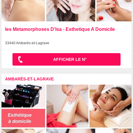
les Metamorphoses D'Isa - Esthetique A Domicile
33440 Ambarès-et-Lagrave
AFFICHER LE N°
AMBARÈS-ET-LAGRAVE