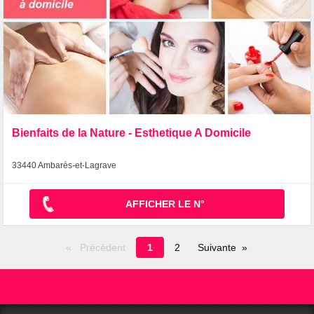
Bienfaits de la Nature - Esthetique A Domicile
33440 Ambarès-et-Lagrave
AFFICHER LE N°
Page
Précédent
1
2
Suivante
en
cours