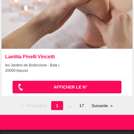
Laetitia Pinelli Vincetti
les Jardins de Bodiccione - Bata (
20000 Ajaccio
AFFICHER LE N°
Page
Précédent
1
17
Suivante
en
cours