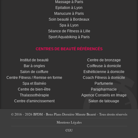
Massage à Paris
Epilation à Lyon
Manucure à Paris
Soin beauté à Bordeaux
Spa à Lyon
Séance de Fitness à Lille
Sport Aquabiking à Paris
CENTRES DE BEAUTÉ RÉFÉRENCÉS
Institut de beauté
Centre de bronzage
Bar à ongles
Coiffeuse à domicile
Salon de coiffure
Esthéticienne à domicile
Centre Fitness / Remise en forme
Coach Fitness à domicile
Spa et Balnéo
Parfumerie
Centre de bien-être
Parapharmacie
Thalassothérapie
Agence Conseils en Image
Centre d'amincissement
Salon de tatouage
© 2016 - 2026 BPDM - Bons Plans Dernière Minute Beauté - Tous droits réservés
Mentions Légales
CGU