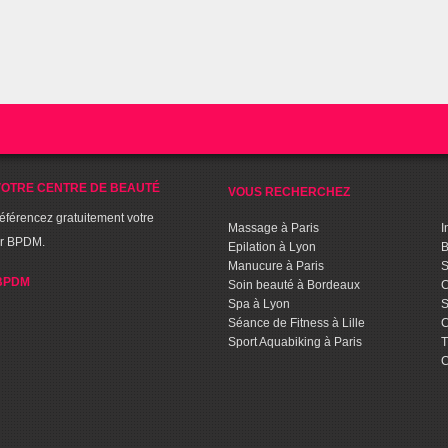
OTRE CENTRE DE BEAUTÉ
VOUS RECHERCHEZ
référencez gratuitement votre
Massage à Paris
I
ur BPDM.
Epilation à Lyon
B
Manucure à Paris
S
BPDM
Soin beauté à Bordeaux
C
Spa à Lyon
S
Séance de Fitness à Lille
C
Sport Aquabiking à Paris
T
C