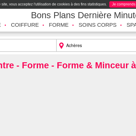
site, vous acceptez l'utilisation de cookies à des fins statistiques.
Je comprends
Bons Plans Dernière Minu
É
COIFFURE
FORME
SOINS CORPS
SP
ntre - Forme - Forme & Minceur 