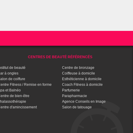
CENTRES DE BEAUTÉ RÉFÉRENCÉS
nstitut de beauté
Centre de bronzage
ar à ongles
Coiffeuse à domicile
alon de coiffure
Esthéticienne à domicile
entre Fitness / Remise en forme
Coach Fitness à domicile
pa et Balnéo
Parfumerie
entre de bien-être
Parapharmacie
halassothérapie
Agence Conseils en Image
entre d'amincissement
Salon de tatouage