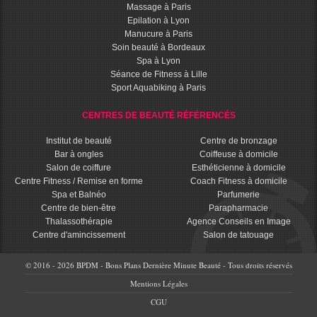
Massage à Paris
Epilation à Lyon
Manucure à Paris
Soin beauté à Bordeaux
Spa à Lyon
Séance de Fitness à Lille
Sport Aquabiking à Paris
CENTRES DE BEAUTÉ RÉFÉRENCÉS
Institut de beauté
Centre de bronzage
Bar à ongles
Coiffeuse à domicile
Salon de coiffure
Esthéticienne à domicile
Centre Fitness / Remise en forme
Coach Fitness à domicile
Spa et Balnéo
Parfumerie
Centre de bien-être
Parapharmacie
Thalassothérapie
Agence Conseils en Image
Centre d'amincissement
Salon de tatouage
© 2016 - 2026 BPDM - Bons Plans Dernière Minute Beauté - Tous droits réservés
Mentions Légales
CGU