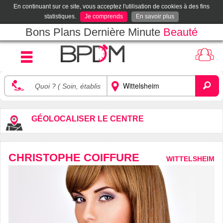
En continuant sur ce site, vous acceptez l'utilisation de cookies à des fins
statistiques.
Je comprends
En savoir plus
Bons Plans Dernière Minute
Beauté
GÉOLOCALISER LE CENTRE
CHRISTOPHE COIFFURE
WITTELSHEIM